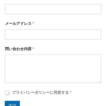
ェ
ル
ッ
ア
ク
ド
ボ
レ
ッ
ス
ク
メールアドレス
*
*
ス
*
会
社
名
問い合わせ内容
*
チ
プライバシーポリシーに同意する
*
ェ
ッ
送信
ク