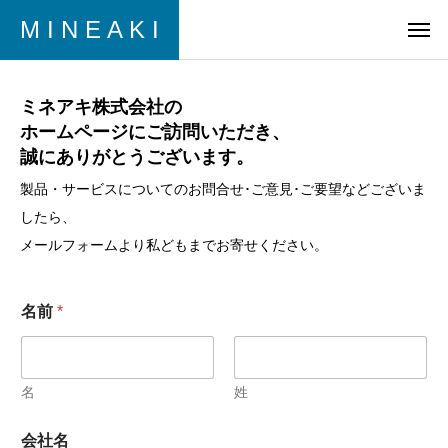
M I N E A K I
ミネアキ株式会社の
ホームページにご訪問いただき、
誠にありがとうございます。
製品・サービスについてのお問合せ･ご意見･ご要望などございま
したら、
メールフォームより私どもまでお寄せください。
メ
名前
*
ー
ル
ア
ド
レ
名
姓
ス
メ
チ
会社名
ー